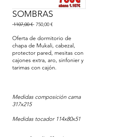
SOMBRAS
Precio
Precio
 1107,00 € 
750,00 €
de
oferta
Oferta de dormitorio de
chapa de Mukali, cabezal,
protector pared, mesitas con
cajones extra, aro, sinfonier y
tarimas con cajón.
Medidas composición cama
317x215
Medidas tocador 114x80x51