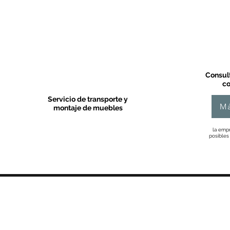
Consult
co
Servicio de transporte y
Má
montaje de muebles
la empr
posibles
MOBLES VALLS