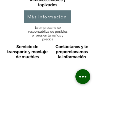
tapizados
Más Información
la empresa no se
responsabiliza de posibles
errores en tamaños y
precios
Servicio de
Contáctanos y te
transporte y montaje
proporcionamos
de muebles
la información
MOBLES VALLS
Contacto & FAQ
C/ San Martí 39-41