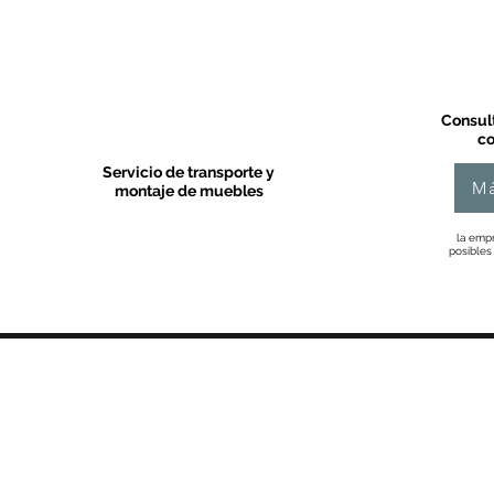
Consult
co
Servicio de transporte y
Má
montaje de muebles
la empr
posibles
MOBLES VALLS