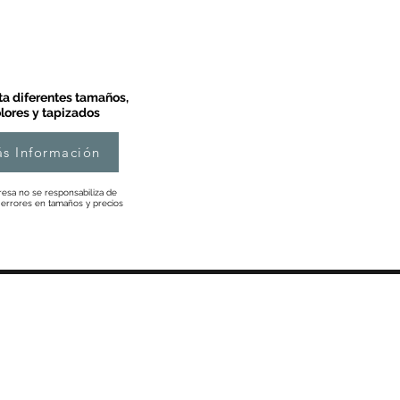
a diferentes tamaños,
lores y tapizados
s Información
esa no se responsabiliza de
 errores en tamaños y precios
Información