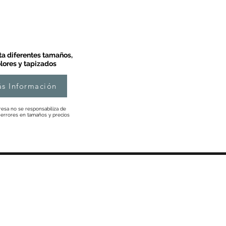
a diferentes tamaños,
lores y tapizados
s Información
esa no se responsabiliza de
 errores en tamaños y precios
Información