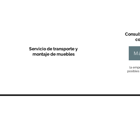
Consult
co
Servicio de transporte y
Má
montaje de muebles
la empr
posibles
MOBLES VALLS