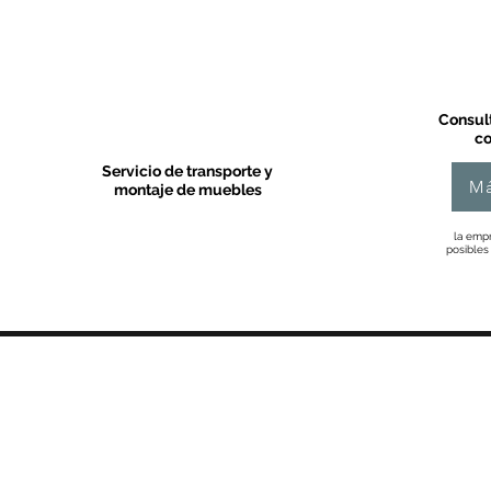
Consult
co
Servicio de transporte y
Má
montaje de muebles
la empr
posibles
MOBLES VALLS