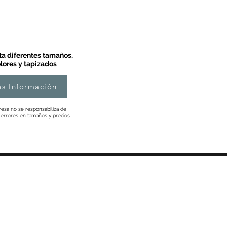
a diferentes tamaños,
lores y tapizados
s Información
esa no se responsabiliza de
 errores en tamaños y precios
Información