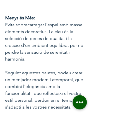
Menys és Més:
Evita sobrecarregar l’espai amb massa 
elements decoratius. La clau és la 
selecció de peces de qualitat i la 
creació d'un ambient equilibrat per no 
perdre la sensació de serenitat i 
harmonia.
Seguint aquestes pautes, podeu crear 
un menjador modern i atemporal, que 
combini l'elegància amb la 
funcionalitat i que reflecteixi el vostre 
estil personal, perduri en el temps i 
s'adapti a les vostres necessitats.
ALTRES POSTS QUE ET PODEN 