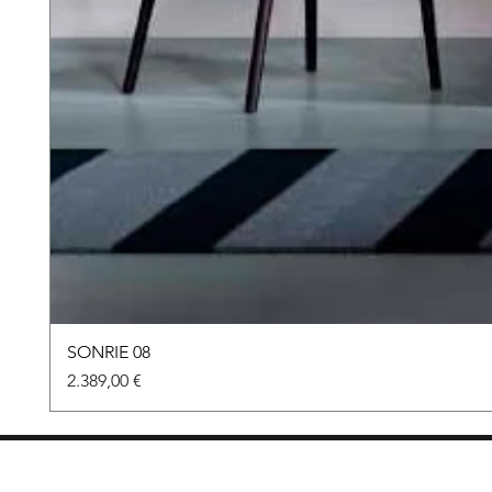
SONRIE 08
Preu
2.389,00 €