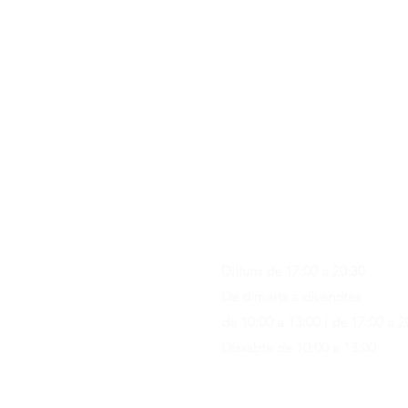
Contacte
C/ Sant M
artí 39-41
08470 - Sant Celoni - Barcelon
+ 34 938 670 669
moblesvalls@hotmail.com
Dilluns de 17:00 a 20:30
De dimarts a divendres
de 10:00 a 13:00 i de 17:00 a 2
Dissabte
de 10:00 a 13:00