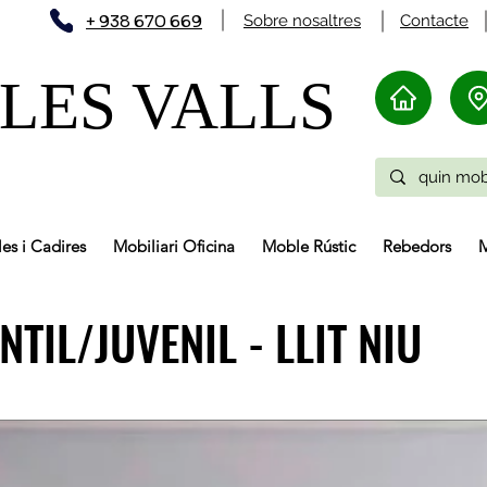
+ 938 670 669
Sobre nosaltres
Contacte
LES VALLS
les i Cadires
Mobiliari Oficina
Moble Rústic
Rebedors
M
TIL/JUVENIL - LLIT NIU