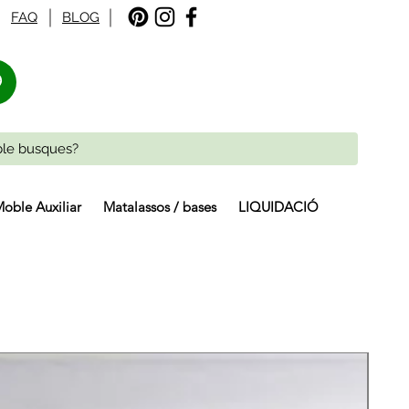
FAQ
BLOG
%
oble Auxiliar
Matalassos / bases
LIQUIDACIÓ