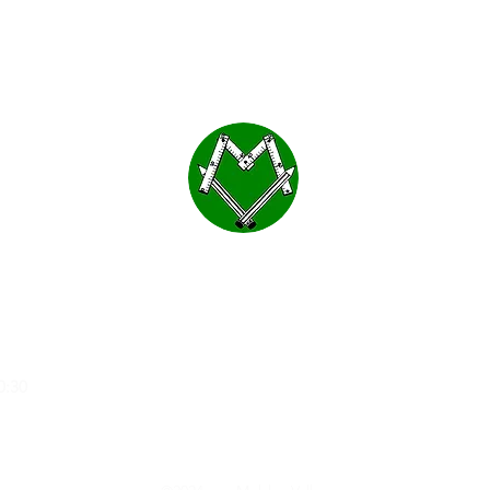
MOBLES VALLS
a
0:30