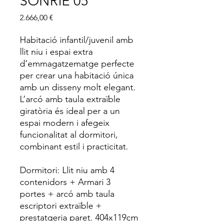
SONRIE 05
Price
2.666,00 €
Habitació infantil/juvenil amb
llit niu i espai extra
d’emmagatzematge perfecte
per crear una habitació única
amb un disseny molt elegant.
L’arcó amb taula extraïble
giratòria és ideal per a un
espai modern i afegeix
funcionalitat al dormitori,
combinant estil i practicitat.
Dormitori: Llit niu amb 4
contenidors + Armari 3
portes + arcó amb taula
escriptori extraïble +
prestatgeria paret. 404x119cm