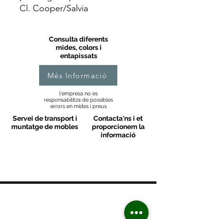
Cl. Cooper/Salvia
Consulta diferents
mides, colors i
entapissats
Més Informació
l'empresa no es
responsabilitza de possibles
errors en mides i preus
Servei de transport i
Contacta'ns i et
muntatge de mobles
proporcionem la
informació
MOBLES VALLS