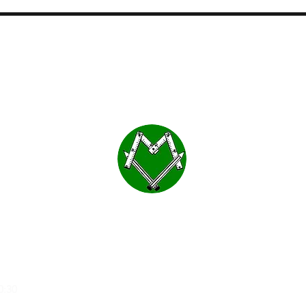
MOBLES VALLS
a
0:30