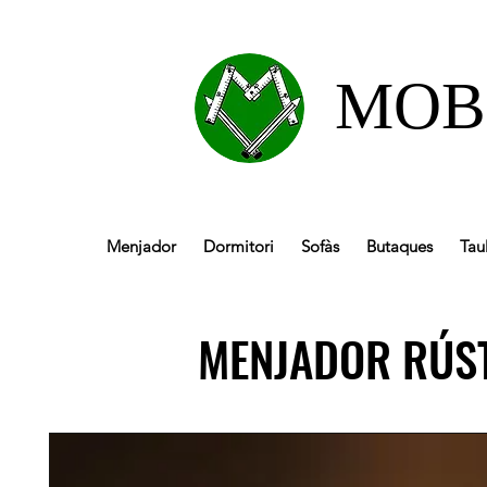
MOB
Menjador
Dormitori
Sofàs
Butaques
Tau
MENJADOR RÚS