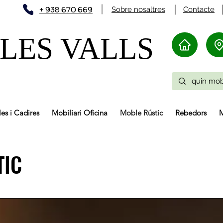
+ 938 670 669
Sobre nosaltres
Contacte
LES VALLS
les i Cadires
Mobiliari Oficina
Moble Rústic
Rebedors
M
TIC