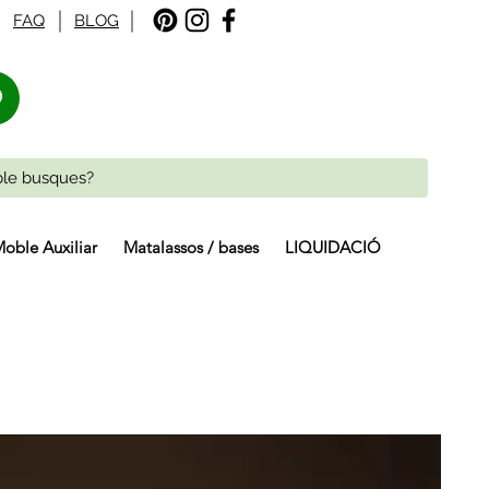
FAQ
BLOG
%
oble Auxiliar
Matalassos / bases
LIQUIDACIÓ