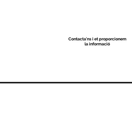
Contacta'ns i et proporcionem
la informació
Contacte
C/ Sant M
artí 39-41