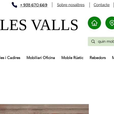
+ 938 670 669
Sobre nosaltres
Contacte
LES VALLS
les i Cadires
Mobiliari Oficina
Moble Rústic
Rebedors
M