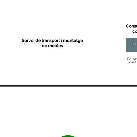
Consu
co
Servei de transport i muntatge
M
de mobles
l'empr
possib
MOBLES VALLS