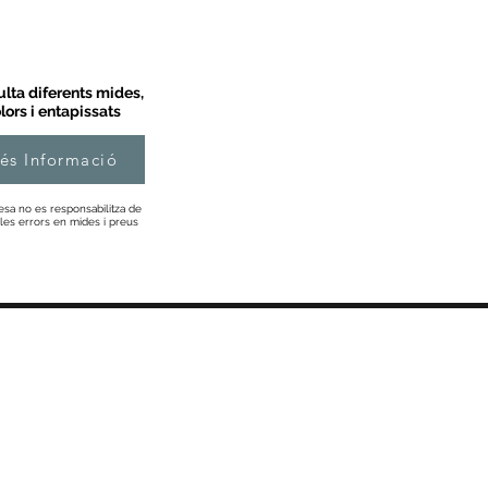
lta diferents mides,
lors i entapissats
és Informació
esa no es responsabilitza de
les errors en mides i preus
Informació
Sobre Nosaltres