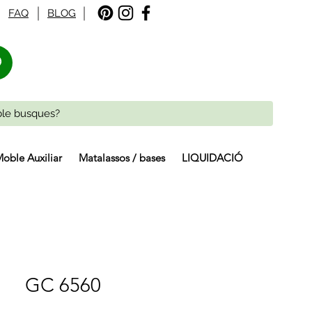
FAQ
BLOG
%
oble Auxiliar
Matalassos / bases
LIQUIDACIÓ
GC 6560