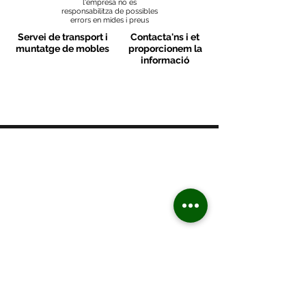
l'empresa no es
responsabilitza de possibles
errors en mides i preus
Servei de transport i
Contacta'ns i et
muntatge de mobles
proporcionem la
informació
MOBLES VALLS
Contacte
C/ Sant M
artí 39-41
08470 - Sant Celoni - Barcelona
+ 34 938 670 669
moblesvalls@hotmail.com