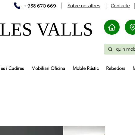
+ 938 670 669
Sobre nosaltres
Contacte
LES VALLS
les i Cadires
Mobiliari Oficina
Moble Rústic
Rebedors
M