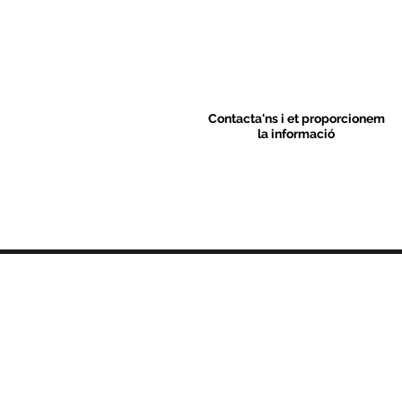
Contacta'ns i et proporcionem
la informació
Contacte
C/ Sant M
artí 39-41