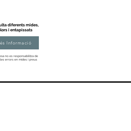
lta diferents mides,
lors i entapissats
és Informació
esa no es responsabilitza de
les errors en mides i preus
Informació
Sobre Nosaltres