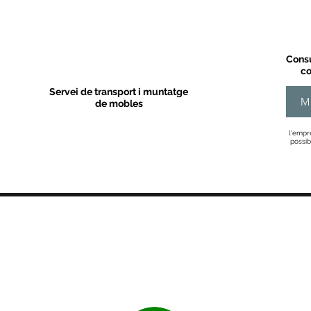
Consu
co
Servei de transport i muntatge
M
de mobles
l'empr
possib
MOBLES VALLS