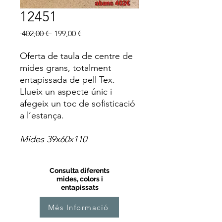
12451
Preu
Preu
 402,00 € 
199,00 €
normal
d'oferta
Oferta de taula de centre de
mides grans, totalment
entapissada de pell Tex.
Llueix un aspecte únic i
afegeix un toc de sofisticació
a l’estança.
Mides 39x60x110
Consulta diferents
mides, colors i
entapissats
Més Informació