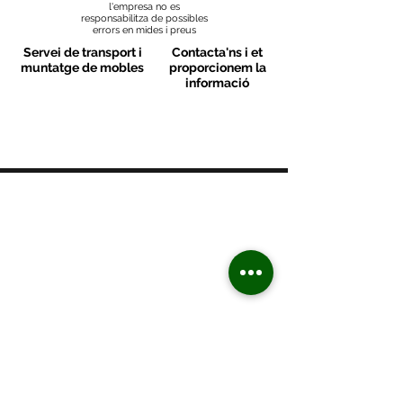
l'empresa no es
responsabilitza de possibles
errors en mides i preus
Servei de transport i
Contacta'ns i et
muntatge de mobles
proporcionem la
informació
MOBLES VALLS
Contacte
C/ Sant M
artí 39-41
08470 - Sant Celoni - Barcelona
+ 34 938 670 669
moblesvalls@hotmail.com