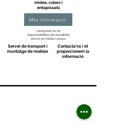
mides, colors i
entapissats
Més Informació
l'empresa no es
responsabilitza de possibles
errors en mides i preus
Servei de transport i
Contacta'ns i et
muntatge de mobles
proporcionem la
informació
MOBLES VALLS
Contacte
C/ Sant M
artí 39-41
08470 - Sant Celoni - Barcelona