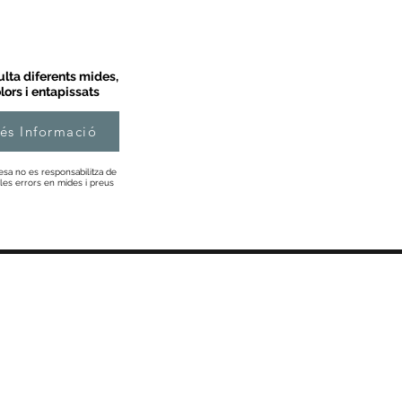
lta diferents mides,
lors i entapissats
és Informació
esa no es responsabilitza de
les errors en mides i preus
Informació
Sobre Nosaltres