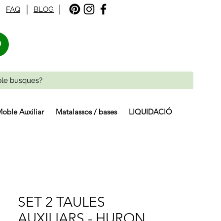
FAQ
BLOG
%
oble Auxiliar
Matalassos / bases
LIQUIDACIÓ
SET 2 TAULES
AUXILIARS - HURON