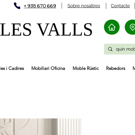
+ 938 670 669
Sobre nosaltres
Contacte
LES VALLS
les i Cadires
Mobiliari Oficina
Moble Rústic
Rebedors
M