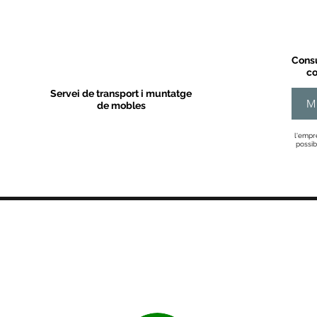
Consu
co
Servei de transport i muntatge
M
de mobles
l'empr
possib
MOBLES VALLS