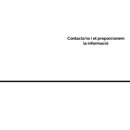
Contacta'ns i et proporcionem
la informació
Contacte
C/ Sant M
artí 39-41