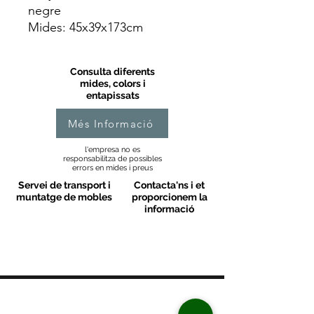
negre
Mides: 45x39x173cm
Consulta diferents
mides, colors i
entapissats
Més Informació
l'empresa no es
responsabilitza de possibles
errors en mides i preus
Servei de transport i
Contacta'ns i et
muntatge de mobles
proporcionem la
informació
MOBLES VALLS