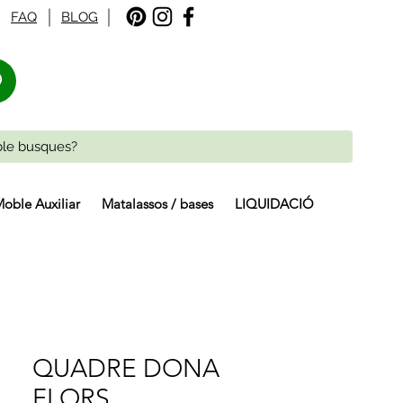
FAQ
BLOG
%
oble Auxiliar
Matalassos / bases
LIQUIDACIÓ
QUADRE DONA
FLORS