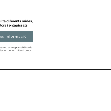
lta diferents mides,
lors i entapissats
és Informació
esa no es responsabilitza de
les errors en mides i preus
Informació
Sobre Nosaltres