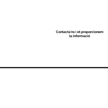
Contacta'ns i et proporcionem
la informació
Contacte
C/ Sant M
artí 39-41