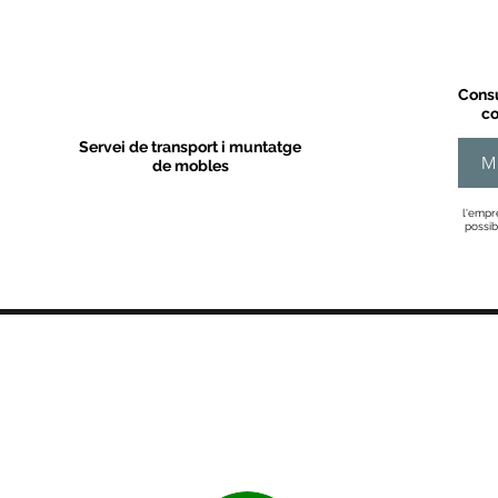
Consu
co
Servei de transport i muntatge
M
de mobles
l'empr
possib
MOBLES VALLS