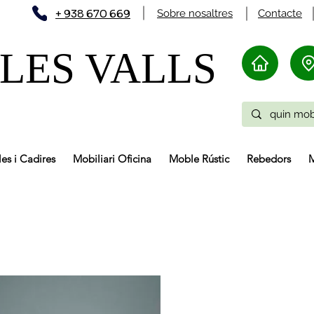
+ 938 670 669
Sobre nosaltres
Contacte
LES VALLS
les i Cadires
Mobiliari Oficina
Moble Rústic
Rebedors
M