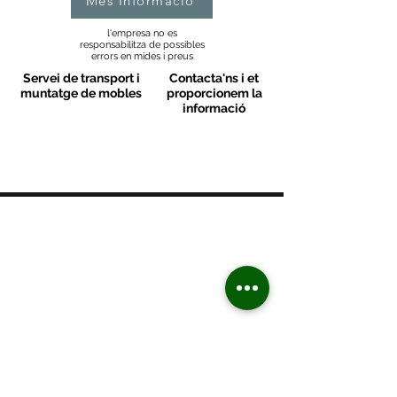
Més Informació
l'empresa no es
responsabilitza de possibles
errors en mides i preus
Servei de transport i
Contacta'ns i et
muntatge de mobles
proporcionem la
informació
MOBLES VALLS
Contacte
C/ Sant M
artí 39-41
08470 - Sant Celoni - Barcelona
+ 34 938 670 669