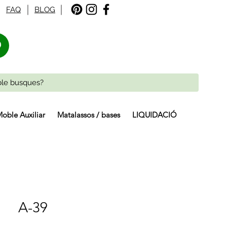
FAQ
BLOG
%
oble Auxiliar
Matalassos / bases
LIQUIDACIÓ
A-39