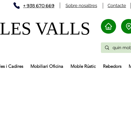
+ 938 670 669
Sobre nosaltres
Contacte
LES VALLS
les i Cadires
Mobiliari Oficina
Moble Rústic
Rebedors
M