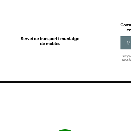
Consu
co
Servei de transport i muntatge
M
de mobles
l'empr
possib
MOBLES VALLS