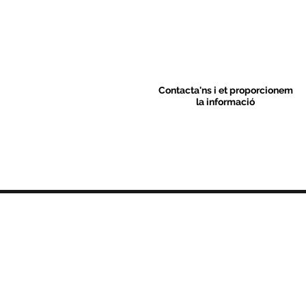
Contacta'ns i et proporcionem
la informació
Contacte
C/ Sant M
artí 39-41