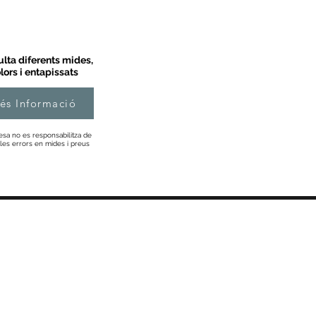
lta diferents mides,
lors i entapissats
és Informació
esa no es responsabilitza de
les errors en mides i preus
Informació
Sobre Nosaltres