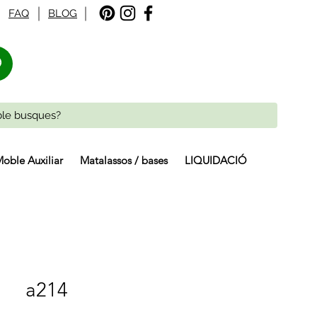
FAQ
BLOG
%
oble Auxiliar
Matalassos / bases
LIQUIDACIÓ
a214