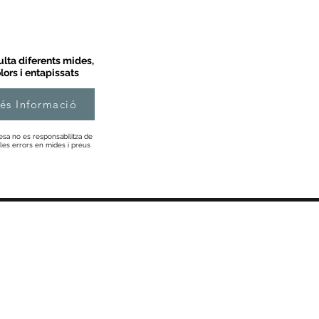
lta diferents mides,
lors i entapissats
és Informació
esa no es responsabilitza de
les errors en mides i preus
Informació
Sobre Nosaltres