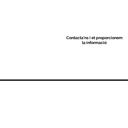
Contacta'ns i et proporcionem
la informació
Contacte
C/ Sant M
artí 39-41