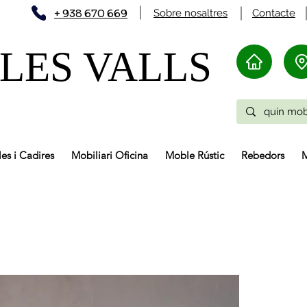
+ 938 670 669
Sobre nosaltres
Contacte
LES VALLS
les i Cadires
Mobiliari Oficina
Moble Rústic
Rebedors
M