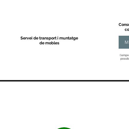
Consu
co
Servei de transport i muntatge
M
de mobles
l'empr
possib
MOBLES VALLS