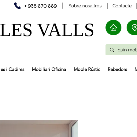
+ 938 670 669
Sobre nosaltres
Contacte
LES VALLS
les i Cadires
Mobiliari Oficina
Moble Rústic
Rebedors
M