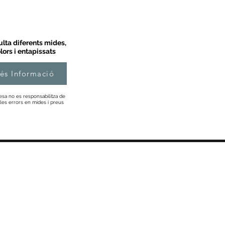
lta diferents mides,
lors i entapissats
és Informació
esa no es responsabilitza de
les errors en mides i preus
Informació
Sobre Nosaltres