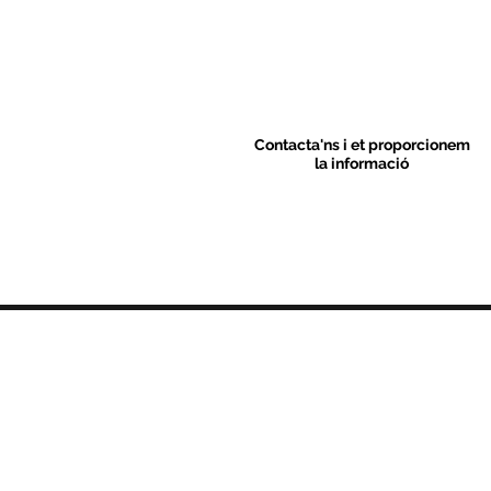
Contacta'ns i et proporcionem
la informació
Contacte
C/ Sant M
artí 39-41