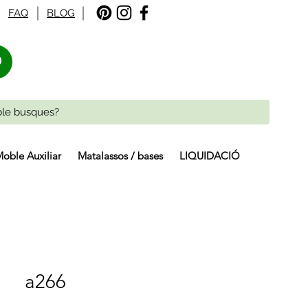
FAQ
BLOG
%
oble Auxiliar
Matalassos / bases
LIQUIDACIÓ
a266