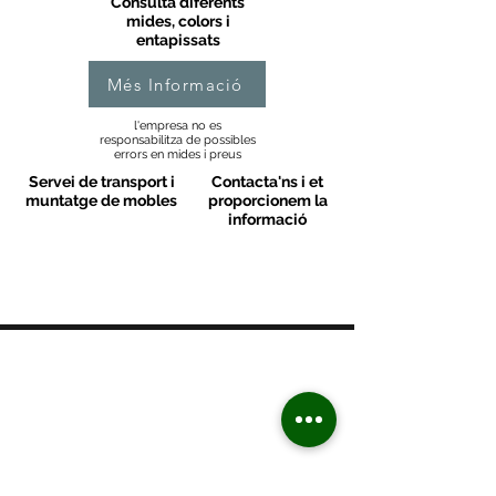
Consulta diferents
mides, colors i
entapissats
Més Informació
l'empresa no es
responsabilitza de possibles
errors en mides i preus
Servei de transport i
Contacta'ns i et
muntatge de mobles
proporcionem la
informació
MOBLES VALLS
Contacte
C/ Sant M
artí 39-41
08470 - Sant Celoni - Barcelona