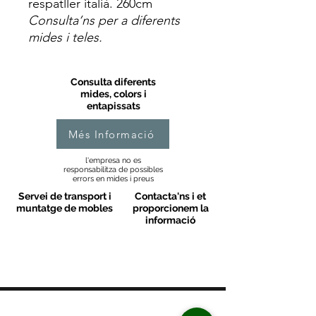
respatller italià. 260cm
Consulta’ns per a diferents
mides i teles.
Consulta diferents
mides, colors i
entapissats
Més Informació
l'empresa no es
responsabilitza de possibles
errors en mides i preus
Servei de transport i
Contacta'ns i et
muntatge de mobles
proporcionem la
informació
MOBLES VALLS