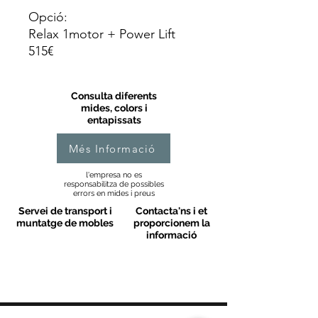
Opció:
Relax 1motor + Power Lift
515€
Consulta diferents
mides, colors i
entapissats
Més Informació
l'empresa no es
responsabilitza de possibles
errors en mides i preus
Servei de transport i
Contacta'ns i et
muntatge de mobles
proporcionem la
informació