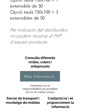
Opció taula 150x100 + 1
extensible de 50
Opció taula 150x100 + 3
extensibles de 50
Per indicació del distribuïdor,
no podem mostrar el PVP
d’aquest producte
Consulta diferents
mides, colors i
entapissats
Més Informació
l'empresa no es
responsabilitza de possibles
errors en mides i preus
Servei de transport i
Contacta'ns i et
muntatge de mobles
proporcionem la
informació