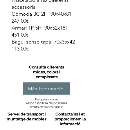
l’habitació amb diferents
accessoris:
Còmoda 3C 2H 90x40x81
247,00€
Armari 1P 5H 90x52x181
451,00€
Bagul sense tapa 70x35x42
113,00€
Consulta diferents
mides, colors i
entapissats
Més Informació
l'empresa no es
responsabilitza de possibles
errors en mides i preus
Servei de transport i
Contacta'ns i et
muntatge de mobles
proporcionem la
informació