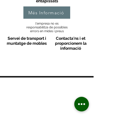
entapissats
Més Informació
l'empresa no es
responsabilitza de possibles
errors en mides i preus
Servei de transport i
Contacta'ns i et
muntatge de mobles
proporcionem la
informació
MOBLES VALLS
Contacte
C/ Sant M
artí 39-41
08470 - Sant Celoni - Barcelona