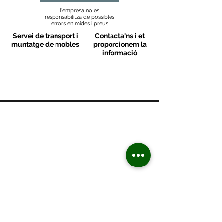
l'empresa no es
responsabilitza de possibles
errors en mides i preus
Servei de transport i
Contacta'ns i et
muntatge de mobles
proporcionem la
informació
MOBLES VALLS
Contacte
C/ Sant M
artí 39-41
08470 - Sant Celoni - Barcelona
+ 34 938 670 669
moblesvalls@hotmail.com