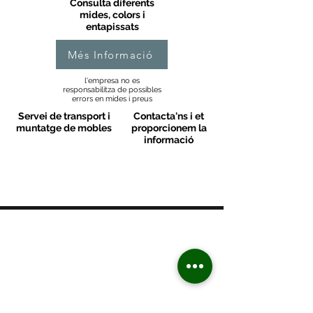
Consulta diferents
mides, colors i
entapissats
Més Informació
l'empresa no es
responsabilitza de possibles
errors en mides i preus
Servei de transport i
Contacta'ns i et
muntatge de mobles
proporcionem la
informació
MOBLES VALLS
Contacte
C/ Sant M
artí 39-41