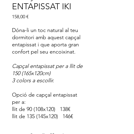
ENTAPISSAT IKI
Price
158,00 €
Dóna-li un toc natural al teu
dormitori amb aquest capçal
entapissat i que aporta gran
confort pel seu encoixinat.
Capçal entapissat per a llit de
150 (165x120cm)
3 colors a escollir.
Opció de capçal entapissat
per a:
llit de 90 (108x120) 138€
llit de 135 (145x120) 146€