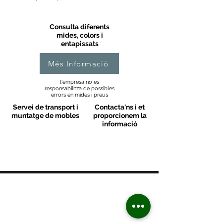
Consulta diferents
mides, colors i
entapissats
Més Informació
l'empresa no es
responsabilitza de possibles
errors en mides i preus
Servei de transport i
Contacta'ns i et
muntatge de mobles
proporcionem la
informació
MOBLES VALLS
Contacte