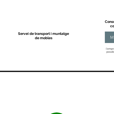
Consu
co
Servei de transport i muntatge
M
de mobles
l'empr
possib
MOBLES VALLS