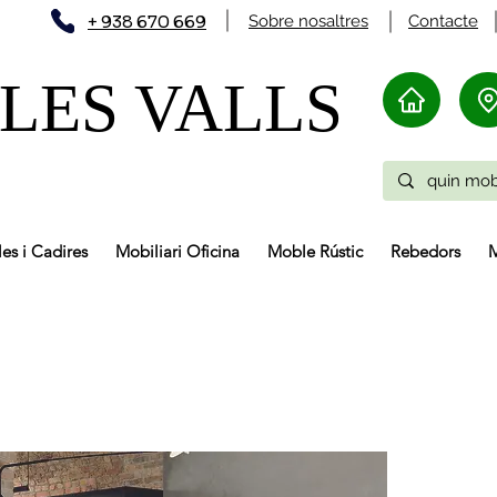
+ 938 670 669
Sobre nosaltres
Contacte
LES VALLS
les i Cadires
Mobiliari Oficina
Moble Rústic
Rebedors
M