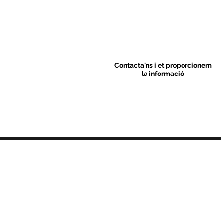
Contacta'ns i et proporcionem
la informació
Contacte
C/ Sant M
artí 39-41