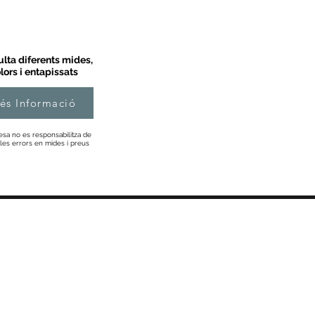
lta diferents mides,
lors i entapissats
és Informació
esa no es responsabilitza de
les errors en mides i preus
Informació
Sobre Nosaltres