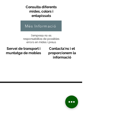
Consulta diferents
mides, colors i
entapissats
Més Informació
l'empresa no es
responsabilitza de possibles
errors en mides i preus
Servei de transport i
Contacta'ns i et
muntatge de mobles
proporcionem la
informació
MOBLES VALLS
Contacte
C/ Sant M
artí 39-41