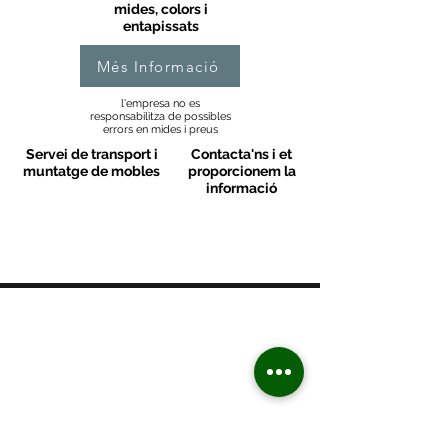
mides, colors i
entapissats
Més Informació
l'empresa no es
responsabilitza de possibles
errors en mides i preus
Servei de transport i
Contacta'ns i et
muntatge de mobles
proporcionem la
informació
MOBLES VALLS
Contacte
C/ Sant M
artí 39-41
08470 - Sant Celoni - Barcelona