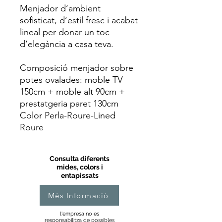
Menjador d’ambient
sofisticat, d’estil fresc i acabat
lineal per donar un toc
d’elegància a casa teva.
Composició menjador sobre
potes ovalades: moble TV
150cm + moble alt 90cm +
prestatgeria paret 130cm
Color Perla-Roure-Lined
Roure
Consulta diferents
mides, colors i
entapissats
Més Informació
l'empresa no es
responsabilitza de possibles