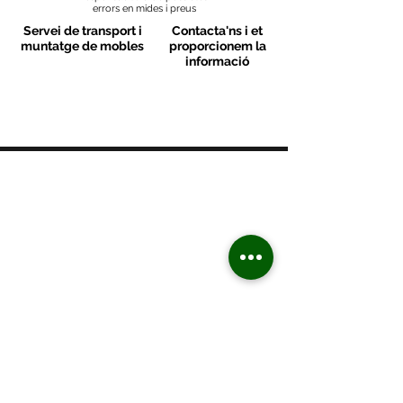
errors en mides i preus
Servei de transport i
Contacta'ns i et
muntatge de mobles
proporcionem la
informació
MOBLES VALLS
Contacte
C/ Sant M
artí 39-41
08470 - Sant Celoni - Barcelona
+ 34 938 670 669
moblesvalls@hotmail.com