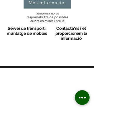
Més Informació
l'empresa no es
responsabilitza de possibles
errors en mides i preus
Servei de transport i
Contacta'ns i et
muntatge de mobles
proporcionem la
informació
MOBLES VALLS
Contacte
C/ Sant M
artí 39-41
08470 - Sant Celoni - Barcelona
+ 34 938 670 669