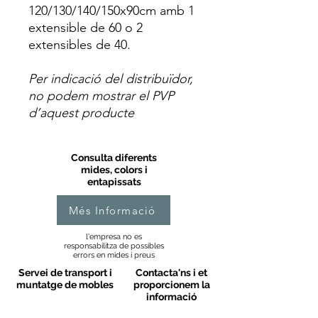
120/130/140/150x90cm amb 1
extensible de 60 o 2
extensibles de 40.
Per indicació del distribuïdor,
no podem mostrar el PVP
d’aquest producte
Consulta diferents
mides, colors i
entapissats
Més Informació
l'empresa no es
responsabilitza de possibles
errors en mides i preus
Servei de transport i
Contacta'ns i et
muntatge de mobles
proporcionem la
informació