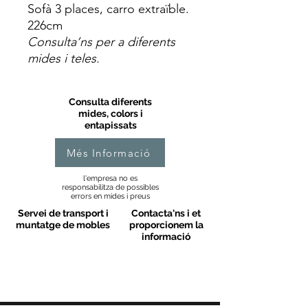
Sofà 3 places, carro extraïble.
226cm
Consulta’ns per a diferents
mides i teles.
Consulta diferents
mides, colors i
entapissats
Més Informació
l'empresa no es
responsabilitza de possibles
errors en mides i preus
Servei de transport i
Contacta'ns i et
muntatge de mobles
proporcionem la
informació