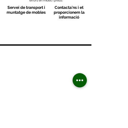
errors en mides i preus
Servei de transport i
Contacta'ns i et
muntatge de mobles
proporcionem la
informació
MOBLES VALLS
Contacte
C/ Sant M
artí 39-41
08470 - Sant Celoni - Barcelona
+ 34 938 670 669
moblesvalls@hotmail.com
Dilluns de 17:00 a 20:30