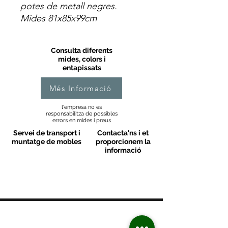
potes de metall negres.
Mides 81x85x99cm
Consulta diferents
mides, colors i
entapissats
Més Informació
l'empresa no es
responsabilitza de possibles
errors en mides i preus
Servei de transport i
Contacta'ns i et
muntatge de mobles
proporcionem la
informació
MOBLES VALLS