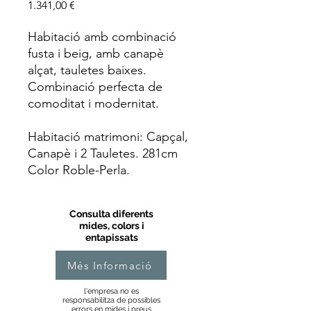
Price
1.341,00 €
Habitació amb combinació
fusta i beig, amb canapè
alçat, tauletes baixes.
Combinació perfecta de
comoditat i modernitat.
Habitació matrimoni: Capçal,
Canapè i 2 Tauletes. 281cm
Color Roble-Perla.
Consulta diferents
mides, colors i
entapissats
Més Informació
l'empresa no es
responsabilitza de possibles
errors en mides i preus