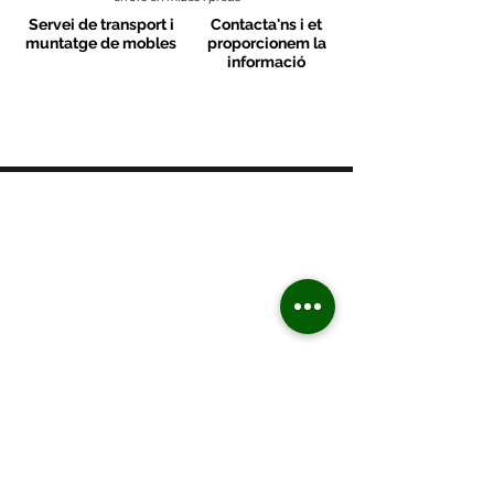
Servei de transport i
Contacta'ns i et
muntatge de mobles
proporcionem la
informació
MOBLES VALLS
Contacte
C/ Sant M
artí 39-41
08470 - Sant Celoni - Barcelona
+ 34 938 670 669
moblesvalls@hotmail.com
Dilluns de 17:00 a 20:30