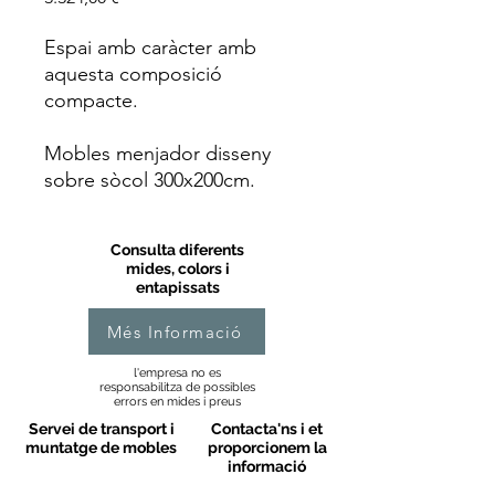
Espai amb caràcter amb
aquesta composició
compacte.
Mobles menjador disseny
sobre sòcol 300x200cm.
Consulta diferents
mides, colors i
entapissats
Més Informació
l'empresa no es
responsabilitza de possibles
errors en mides i preus
Servei de transport i
Contacta'ns i et
muntatge de mobles
proporcionem la
informació