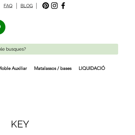
FAQ
BLOG
%
oble Auxiliar
Matalassos / bases
LIQUIDACIÓ
KEY