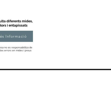
lta diferents mides,
lors i entapissats
és Informació
esa no es responsabilitza de
les errors en mides i preus
Informació
Sobre Nosaltres