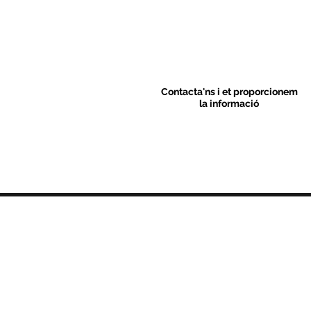
Contacta'ns i et proporcionem
la informació
Contacte
C/ Sant M
artí 39-41