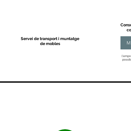
Consu
co
Servei de transport i muntatge
M
de mobles
l'empr
possib
MOBLES VALLS