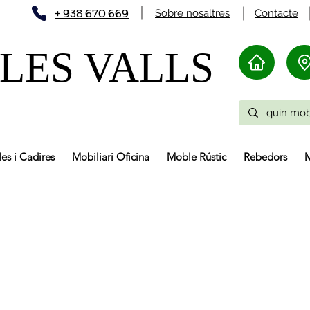
+ 938 670 669
Sobre nosaltres
Contacte
LES VALLS
les i Cadires
Mobiliari Oficina
Moble Rústic
Rebedors
M