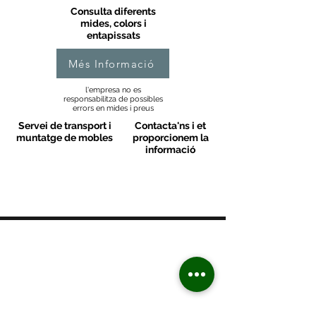
Consulta diferents
mides, colors i
entapissats
Més Informació
l'empresa no es
responsabilitza de possibles
errors en mides i preus
Servei de transport i
Contacta'ns i et
muntatge de mobles
proporcionem la
informació
MOBLES VALLS
Contacte
C/ Sant M
artí 39-41