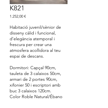
K821
Price
1.252,00 €
Habitació juvenil/sènior de
disseny càlid i funcional,
d’elegància atemporal i
frescura per crear una
atmosfera acollidora al teu
espai de descans.
Dormitori: Capçal 90cm,
tauleta de 3 calaixos 50cm,
armari de 2 portes 90cm,
xifonier 50 i escriptori amb
buc 3 calaixos 120cm.
Color Roble Natural/Ébano