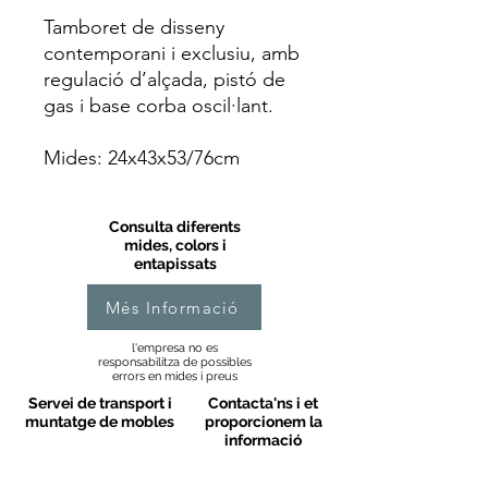
Tamboret de disseny
contemporani i exclusiu, amb
regulació d’alçada, pistó de
gas i base corba oscil·lant.
Mides: 24x43x53/76cm
Consulta diferents
mides, colors i
entapissats
Més Informació
l'empresa no es
responsabilitza de possibles
errors en mides i preus
Servei de transport i
Contacta'ns i et
muntatge de mobles
proporcionem la
informació