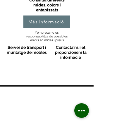
Consulta diferents
mides, colors i
entapissats
Més Informació
l'empresa no es
responsabilitza de possibles
errors en mides i preus
Servei de transport i
Contacta'ns i et
muntatge de mobles
proporcionem la
informació
MOBLES VALLS
Contacte
C/ Sant M
artí 39-41
08470 - Sant Celoni - Barcelona