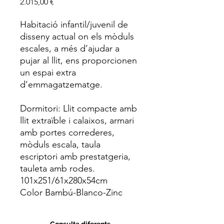
Price
2.015,00 €
Habitació infantil/juvenil de
disseny actual on els mòduls
escales, a més d’ajudar a
pujar al llit, ens proporcionen
un espai extra
d’emmagatzematge.
Dormitori: Llit compacte amb
llit extraïble i calaixos, armari
amb portes correderes,
mòduls escala, taula
escriptori amb prestatgeria,
tauleta amb rodes.
101x251/61x280x54cm
Color Bambú-Blanco-Zinc