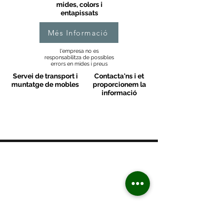
mides, colors i
entapissats
Més Informació
l'empresa no es
responsabilitza de possibles
errors en mides i preus
Servei de transport i
Contacta'ns i et
muntatge de mobles
proporcionem la
informació
MOBLES VALLS
Contacte
C/ Sant M
artí 39-41
08470 - Sant Celoni - Barcelona