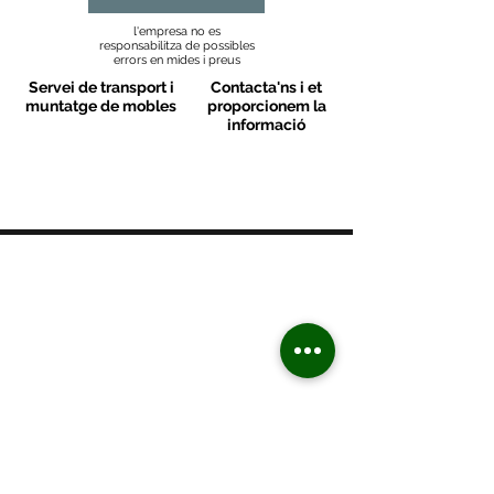
l'empresa no es
responsabilitza de possibles
errors en mides i preus
Servei de transport i
Contacta'ns i et
muntatge de mobles
proporcionem la
informació
MOBLES VALLS
Contacte
C/ Sant M
artí 39-41
08470 - Sant Celoni - Barcelona
+ 34 938 670 669
moblesvalls@hotmail.com