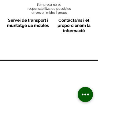
l'empresa no es
responsabilitza de possibles
errors en mides i preus
Servei de transport i
Contacta'ns i et
muntatge de mobles
proporcionem la
informació
MOBLES VALLS
Contacte
C/ Sant M
artí 39-41
08470 - Sant Celoni - Barcelona
+ 34 938 670 669
moblesvalls@hotmail.com