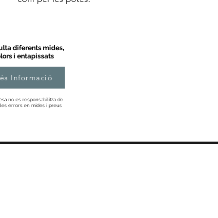
lta diferents mides,
lors i entapissats
és Informació
esa no es responsabilitza de
les errors en mides i preus
Informació
Sobre Nosaltres