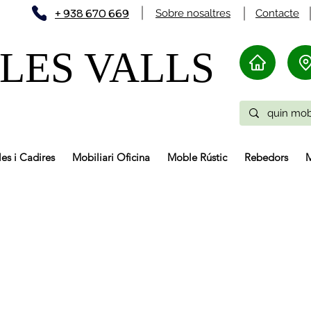
+ 938 670 669
Sobre nosaltres
Contacte
LES VALLS
les i Cadires
Mobiliari Oficina
Moble Rústic
Rebedors
M