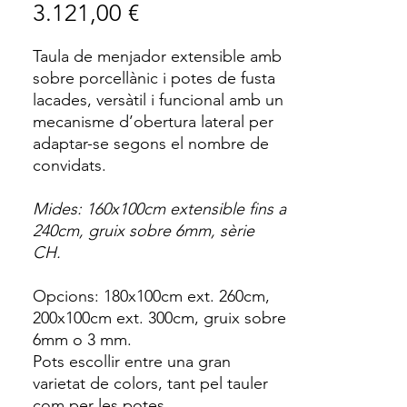
Price
3.121,00 €
Taula de menjador extensible amb
sobre porcellànic i potes de fusta
lacades, versàtil i funcional amb un
mecanisme d’obertura lateral per
adaptar-se segons el nombre de
convidats.
Mides: 160x100cm extensible fins a
240cm, gruix sobre 6mm, sèrie
CH.
Opcions: 180x100cm ext. 260cm,
200x100cm ext. 300cm, gruix sobre
6mm o 3 mm.
Pots escollir entre una gran
varietat de colors, tant pel tauler
com per les potes.