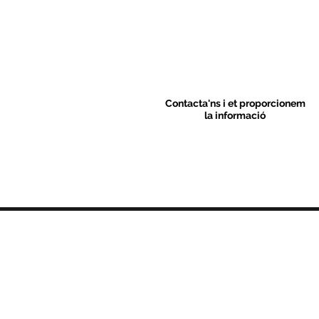
Contacta'ns i et proporcionem
la informació
Contacte
C/ Sant M
artí 39-41