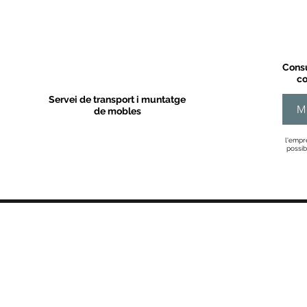
Consu
co
Servei de transport i muntatge
M
de mobles
l'empr
possib
MOBLES VALLS